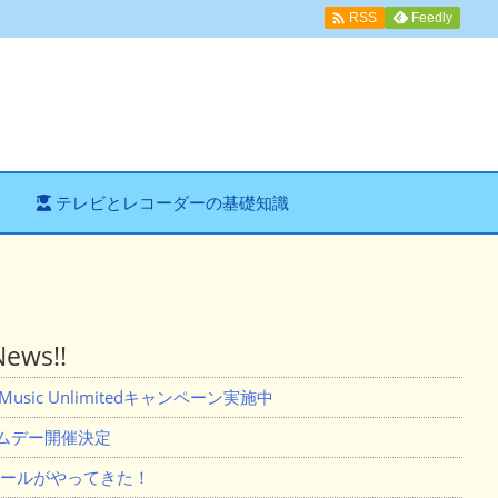

Feedly
RSS
テレビとレコーダーの基礎知識
ws!!
usic Unlimitedキャンペーン実施中
ライムデー開催決定
セールがやってきた！