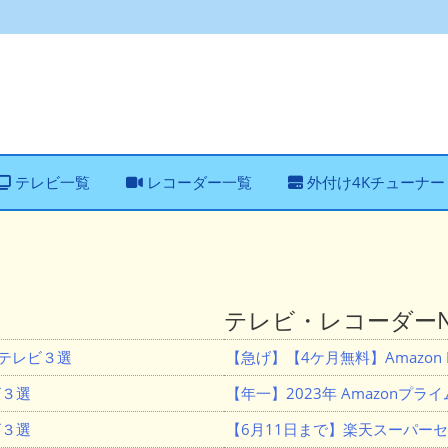
テレビ一覧
レコーダー一覧
外付け4Kチューナー
テレビ・レコーダーNe
Lテレビ３選
【急げ】【4ケ月無料】Amazon M
ビ３選
【年一】2023年 Amazonプ
ビ３選
【6月11日まで】楽天スーパー