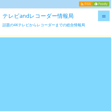

Feedly
RSS
テレビandレコーダー情報局

話題の4Kテレビからレコーダーまでの総合情報局

メニュ

サイド

前へ

次へ

検索