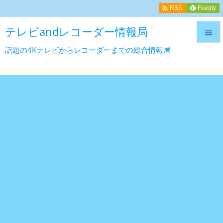

Feedly
RSS
テレビandレコーダー情報局

話題の4Kテレビからレコーダーまでの総合情報局

メニュ

サイド

前へ

次へ

検索