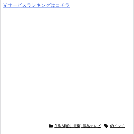
光サービスランキングはコチラ
FUNAI(船井電機)-液晶テレビ
49インチ

