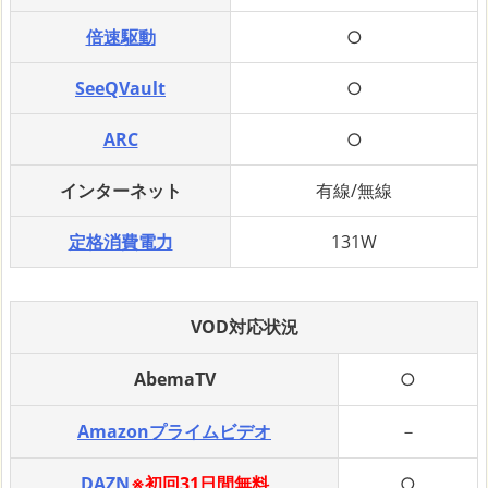
倍速駆動
○
SeeQVault
○
ARC
○
インターネット
有線/無線
定格消費電力
131W
VOD対応状況
AbemaTV
○
Amazonプライムビデオ
－
DAZN
※初回31日間無料
○