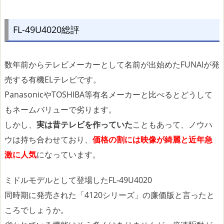
FL-49U4020総評
数年前からテレビメーカーとして名前が出始めたFUNAIが発
売する有機ELテレビです。
PanasonicやTOSHIBA等有名メーカーと比べるとどうして
もネームバリューで劣ります。
しかし、
実は昔テレビを作っていた
こともあって、ノウハ
ウは持ち合わせており、
価格の割には映像が綺麗と近年急
激に人気
になっています。
ミドルモデルとして登場したFL-49U4020
同時期に発売された「4120シリーズ」の廉価版と言ったと
ころでしょうか。