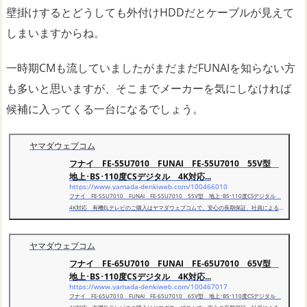
壁掛けするとどうしても外付けHDDだとケーブルが見えて
しまいますからね。
一時期CMも流していましたがまだまだFUNAIを知らない方
も多いと思いますが、そこまでメーカーを気にしなければ
候補に入ってくる一台になるでしょう。
ヤマダウェブコム
フナイ FE-55U7010 FUNAI FE-55U7010 55V型
地上･BS･110度CSデジタル 4K対応...
https://www.yamada-denkiweb.com/100466010
フナイ FE-55U7010 FUNAI FE-55U7010 55V型 地上･BS･110度CSデジタル
4K対応 有機ELテレビのご購入はヤマダウェブコムで。安心の長期保証、社員による
即日・翌日お届け、店舗での受取りなど、全国展開ならではのサービスが満載！
ヤマダウェブコム
フナイ FE-65U7010 FUNAI FE-65U7010 65V型
地上･BS･110度CSデジタル 4K対応...
https://www.yamada-denkiweb.com/100467017
フナイ FE-65U7010 FUNAI FE-65U7010 65V型 地上･BS･110度CSデジタル