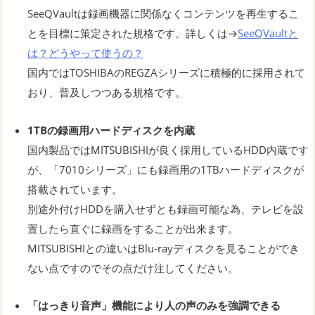
SeeQVaultは録画機器に関係なくコンテンツを再生するこ
とを目標に策定された規格です。詳しくは→
SeeQVaultと
は？どうやって使うの？
国内ではTOSHIBAのREGZAシリーズに積極的に採用されて
おり、普及しつつある規格です。
1TBの録画用ハードディスクを内蔵
国内製品ではMITSUBISHIが良く採用しているHDD内蔵です
が、「7010シリーズ」にも録画用の1TBハードディスクが
搭載されています。
別途外付けHDDを購入せずとも録画可能な為、テレビを設
置したら直ぐに録画をすることが出来ます。
MITSUBISHIとの違いはBlu-rayディスクを見ることができ
ない点ですのでその点だけ注してください。
「はっきり音声」機能により人の声のみを強調できる