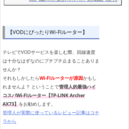
4K対応 有機ELテレビのご購入はヤマダウェブコムで。安心の長期保証、社員による
即日・翌日お届け、店舗での受取りなど、全国展開ならではのサービスが満載！
【VODにぴったりWi-FIルーター】
テレビでVODサービスを楽しむ際、回線速度
は十分なはずなのにプチプチ止まることありま
せんか？
それもしかしたら
Wi-FIルーターが原因
かもし
れませんよ？ ということで
管理人的最強ハイ
コスパWi-FIルーター【TP-LINK Archer
AX73】
をお勧めします。
管理人が実際に使っているレビュー記事はコチ
ラから