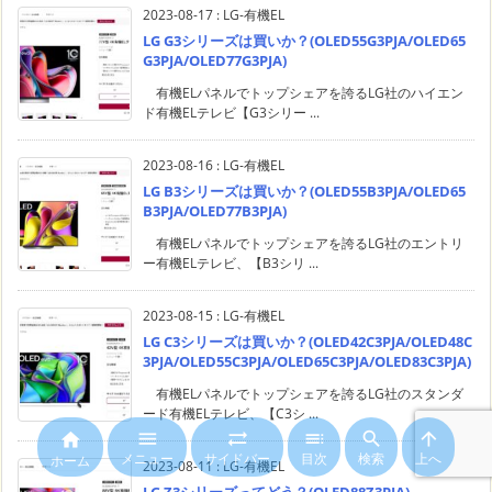
2023-08-17
:
LG-有機EL
LG G3シリーズは買いか？(OLED55G3PJA/OLED65
G3PJA/OLED77G3PJA)
有機ELパネルでトップシェアを誇るLG社のハイエン
ド有機ELテレビ【G3シリー ...
2023-08-16
:
LG-有機EL
LG B3シリーズは買いか？(OLED55B3PJA/OLED65
B3PJA/OLED77B3PJA)
有機ELパネルでトップシェアを誇るLG社のエントリ
ー有機ELテレビ、【B3シリ ...
2023-08-15
:
LG-有機EL
LG C3シリーズは買いか？(OLED42C3PJA/OLED48C
3PJA/OLED55C3PJA/OLED65C3PJA/OLED83C3PJA)
有機ELパネルでトップシェアを誇るLG社のスタンダ
ード有機ELテレビ、【C3シ ...






メニュー
サイドバー
目次
検索
上へ
ホーム
2023-08-11
:
LG-有機EL
LG Z3シリーズってどう？(OLED88Z3PJA)