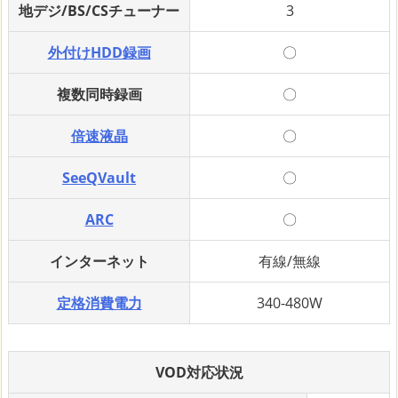
地デジ/BS/CSチューナー
3
外付けHDD録画
〇
複数同時録画
〇
倍速液晶
〇
SeeQVault
〇
ARC
〇
インターネット
有線/無線
定格消費電力
340-480W
VOD対応状況