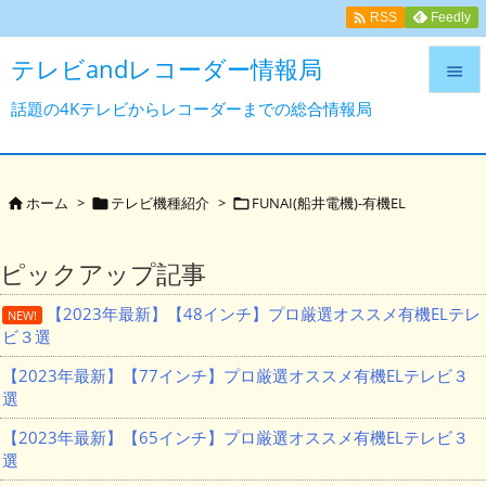

Feedly
RSS
テレビandレコーダー情報局

話題の4Kテレビからレコーダーまでの総合情報局

メニュ

サイド
ホーム
>
テレビ機種紹介
>
FUNAI(船井電機)-有機EL




前へ
ピックアップ記事

【2023年最新】【48インチ】プロ厳選オススメ有機ELテレ
次へ
NEW!
ビ３選

検索
【2023年最新】【77インチ】プロ厳選オススメ有機ELテレビ３
選
【2023年最新】【65インチ】プロ厳選オススメ有機ELテレビ３
選