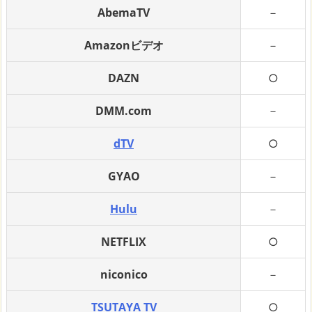
AbemaTV
－
Amazonビデオ
－
DAZN
○
DMM.com
－
dTV
○
GYAO
－
Hulu
－
NETFLIX
○
niconico
－
TSUTAYA TV
○