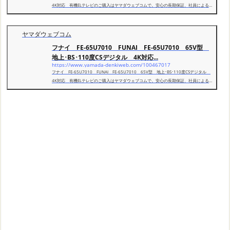
4K対応 有機ELテレビのご購入はヤマダウェブコムで。安心の長期保証、社員による
即日・翌日お届け、店舗での受取りなど、全国展開ならではのサービスが満載！
ヤマダウェブコム
フナイ FE-65U7010 FUNAI FE-65U7010 65V型
地上･BS･110度CSデジタル 4K対応...
https://www.yamada-denkiweb.com/100467017
フナイ FE-65U7010 FUNAI FE-65U7010 65V型 地上･BS･110度CSデジタル
4K対応 有機ELテレビのご購入はヤマダウェブコムで。安心の長期保証、社員による
即日・翌日お届け、店舗での受取りなど、全国展開ならではのサービスが満載！