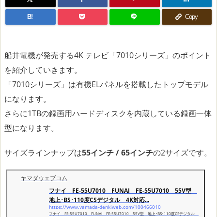
B!
Copy
船井電機が発売する4K テレビ「7010シリーズ」のポイント
を紹介していきます。
「7010シリーズ」は有機ELパネルを搭載したトップモデル
になります。
さらに1TBの録画用ハードディスクを内蔵している録画一体
型になります。
サイズラインナップは
55インチ / 65インチ
の2サイズです。
ヤマダウェブコム
フナイ FE-55U7010 FUNAI FE-55U7010 55V型
地上･BS･110度CSデジタル 4K対応...
https://www.yamada-denkiweb.com/100466010
フナイ FE-55U7010 FUNAI FE-55U7010 55V型 地上･BS･110度CSデジタル