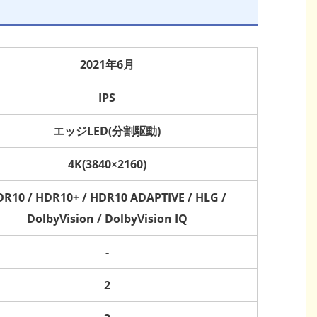
2021年6月
IPS
エッジLED(分割駆動)
4K(3840×2160)
R10 / HDR10+ / HDR10 ADAPTIVE / HLG /
DolbyVision / DolbyVision IQ
-
2