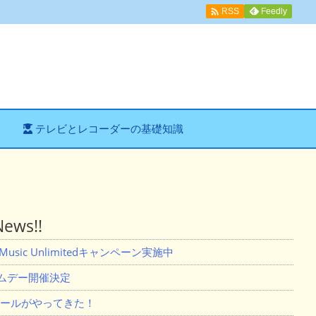

Feedly
RSS
テレビとレコーダーの基礎知識
ws!!
usic Unlimitedキャンペーン実施中
ライムデー開催決定
セールがやってきた！