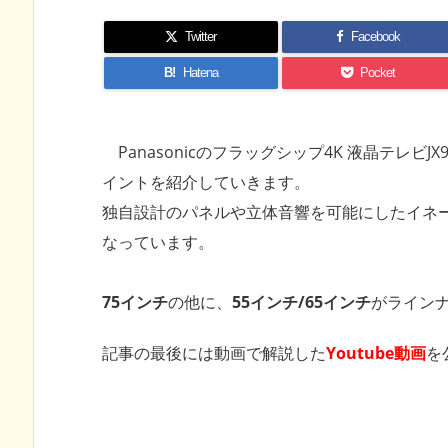
Twitter
Facebook
B!
Hatena
Pocket
Panasonicのフラッグシップ4K 液晶テレビJ
イントを紹介していきます。
独自設計のパネルや立体音響を可能にしたイネ
なっています。
75インチ
の他に、
55インチ/65インチ
がライン
記事の最後には動画で解説した
Youtube動画
を