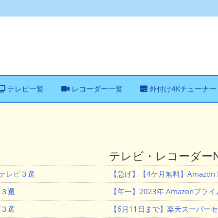
テレビ一覧
レコーダー一覧
外付け4Kチューナー
テレビ・レコーダーNe
Lテレビ３選
【急げ】【4ケ月無料】Amazon M
ビ３選
【年一】2023年 Amazonプ
ビ３選
【6月11日まで】楽天スーパー