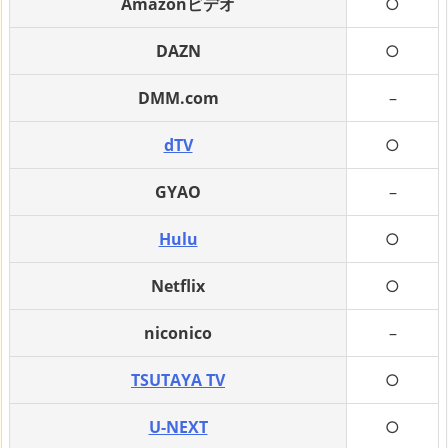
Amazonビデオ
○
DAZN
○
DMM.com
–
dTV
○
GYAO
–
Hulu
○
Netflix
○
niconico
–
TSUTAYA TV
○
U-NEXT
○