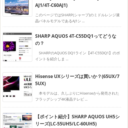
AJ1/4T-C60AJ1)
このページではSHARP(シャープ)のミドルレンジ液
晶パネルモデルであるAJ1シ ...
SHARP AQUOS 4T-C55DQ1ってどうな
の？
SHARPのAQUOS DQ1ライン【4T-C55DQ1】のポ
イントを紹介しま ...
Hisense UXシリーズは買いか？(65UX/7
5UX)
本モデルは、久しぶりにHisenseから発売された
フラッグシップ4K液晶テレビ ...
【ポイント紹介】SHARP AQUOS UH5シ
リーズ(LC-55UH5/LC-60UH5)