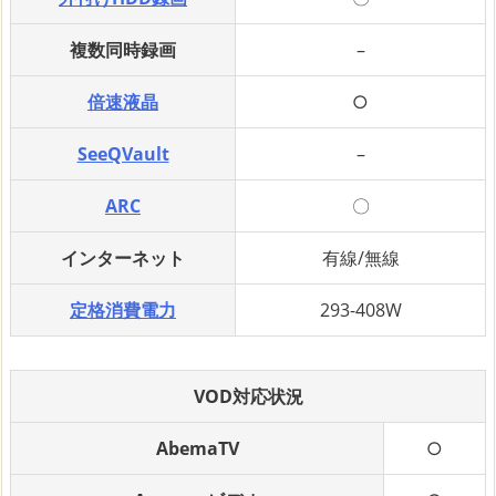
複数同時録画
–
倍速液晶
○
SeeQVault
–
ARC
〇
インターネット
有線/無線
定格消費電力
293-408W
VOD対応状況
AbemaTV
○