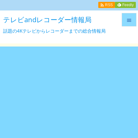

Feedly
RSS
テレビandレコーダー情報局

話題の4Kテレビからレコーダーまでの総合情報局

メニュ

サイド

前へ

次へ

検索