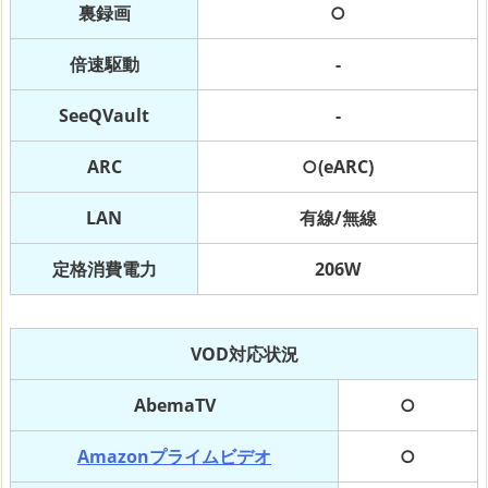
裏録画
○
倍速駆動
-
SeeQVault
-
ARC
○(eARC)
LAN
有線/無線
定格消費電力
206W
VOD対応状況
AbemaTV
○
Amazonプライムビデオ
○