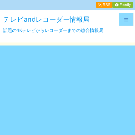

Feedly
RSS
テレビandレコーダー情報局

話題の4Kテレビからレコーダーまでの総合情報局

メニュ

サイド

前へ

次へ

検索