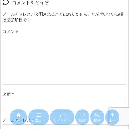
コメントをどうぞ
メールアドレスが公開されることはありません。
※
が付いている欄
は必須項目です
コメント
名前
*






メールアドレス
*
メニュー
サイドバー
目次
検索
上へ
ホーム