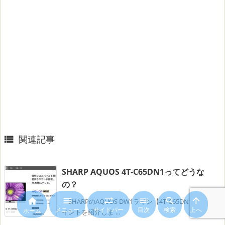
関連記事

SHARP AQUOS 4T-C65DN1ってどうな
の？






SHARPのAQUOS DW1ライン【4T-C65DN1】のポ
メニュー
サイドバー
目次
検索
上へ
ホーム
イントを紹介しま ...