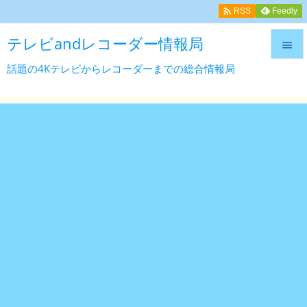

Feedly
RSS
テレビandレコーダー情報局

話題の4Kテレビからレコーダーまでの総合情報局

メニュ

サイド

前へ

次へ

検索