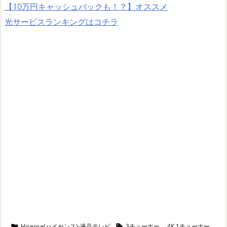
【10万円キャッシュバックも！？】オススメ
光サービスランキングはコチラ
Hisense(ハイセンス)-液晶テレビ
3チューナー
,
4K 1チューナー
,

