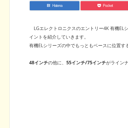
B!
Hatena
Pocket
LGエレクトロニクスのエントリー4K 有機EL
イントを紹介していきます。
有機ELシリーズの中でもっともベースに位置す
48インチ
の他に、
55インチ/75インチ
がライン