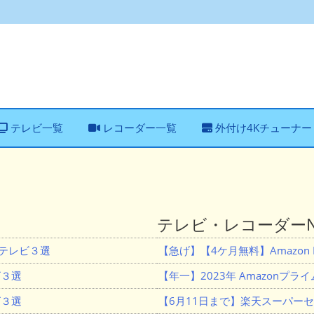
テレビ一覧
レコーダー一覧
外付け4Kチューナー
テレビ・レコーダーNe
Lテレビ３選
【急げ】【4ケ月無料】Amazon M
ビ３選
【年一】2023年 Amazonプ
ビ３選
【6月11日まで】楽天スーパー