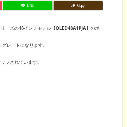
LINE
Copy
シリーズの48インチモデル
【OLED48A1PJA】
のポ
るグレードになります。
ナップされています。