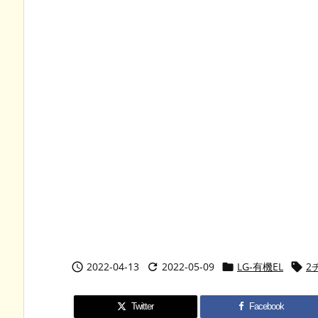
2022-04-13
2022-05-09
LG-有機EL
2




Twitter
Facebook