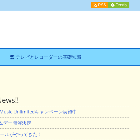

Feedly
RSS
テレビとレコーダーの基礎知識
ws!!
usic Unlimitedキャンペーン実施中
ライムデー開催決定
セールがやってきた！