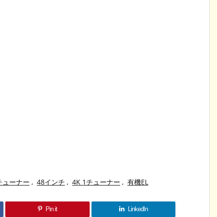
チューナー
,
48インチ
,
4K 1チューナー
,
有機EL
Pin it
LinkedIn