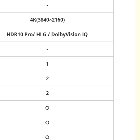
-
4K(3840×2160)
HDR10 Pro/ HLG / DolbyVision IQ
-
1
2
2
○
○
○