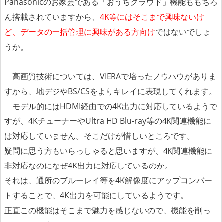
Panasonicのお家芸である「おうちクラウド」機能ももちろ
ん搭載されていますから、
4K等にはそこまで興味ないけ
ど、データの一括管理に興味がある方向け
ではないでしょ
うか。
高画質技術については、VIERAで培ったノウハウがありま
すから、地デジやBS/CSをよりキレイに表現してくれます。
モデル的にはHDMI経由での4K出力に対応しているようで
すが、4KチューナーやUltra HD Blu-ray等の4K関連機能に
は対応していません。そこだけが惜しいところです。
疑問に思う方もいらっしゃると思いますが、4K関連機能に
非対応なのになぜ4K出力に対応しているのか。
それは、通所のブルーレイ等を4K解像度にアップコンバー
トすることで、4K出力を可能にしているようです。
正直この機能はそこまで魅力を感じないので、機能を削っ