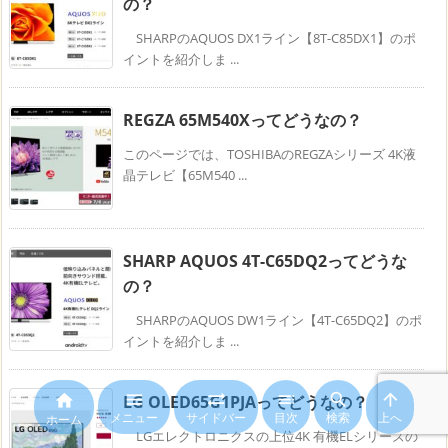
の？
SHARPのAQUOS DX1ライン【8T-C85DX1】のポ
イントを紹介しま ...
REGZA 65M540Xってどうなの？
このページでは、TOSHIBAのREGZAシリーズ 4K液
晶テレビ【65M540 ...
SHARP AQUOS 4T-C65DQ2ってどうな
の？
SHARPのAQUOS DW1ライン【4T-C65DQ2】のポ
イントを紹介しま ...






LG OLED65G1PJAってどうなの？
メニュー
サイドバー
目次
検索
上へ
ホーム
LGエレクトロニクスの上位4K 有機ELシリーズの