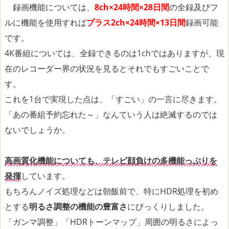
録画機能については、
8ch×24時間×28日間
の全録及びフ
ルに機能を使用すれば
プラス2ch×24時間×13日間
録画可能
です。
4K番組については、全録できるのは1chではありますが、現
在のレコーダー界の状況を見るとそれでもすごいことで
す。
これを1台で実現した点は、「すごい」の一言に尽きます。
「あの番組予約忘れた～」なんていう人は絶滅するのでは
ないでしょうか。
高画質化機能についても、テレビ顔負けの多機能っぷりを
発揮
しています。
もちろんノイズ処理などは朝飯前で、特にHDR処理を初め
とする
明るさ調整の機能の豊富さ
にびっくりしました。
「ガンマ調整」「HDRトーンマップ」周囲の明るさによっ