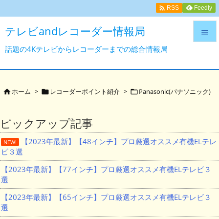

Feedly
RSS
テレビandレコーダー情報局

話題の4Kテレビからレコーダーまでの総合情報局

メニュ

サイド
ホーム
>
レコーダーポイント紹介
>
Panasonic(パナソニック)




前へ
ピックアップ記事

【2023年最新】【48インチ】プロ厳選オススメ有機ELテレ
次へ
NEW!
ビ３選

検索
【2023年最新】【77インチ】プロ厳選オススメ有機ELテレビ３
選
【2023年最新】【65インチ】プロ厳選オススメ有機ELテレビ３
選