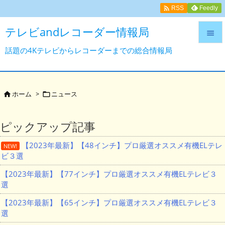

Feedly
RSS
テレビandレコーダー情報局

話題の4Kテレビからレコーダーまでの総合情報局

メニュ

サイド
ホーム
>
ニュース



前へ
ピックアップ記事

【2023年最新】【48インチ】プロ厳選オススメ有機ELテレ
次へ
NEW!
ビ３選

検索
【2023年最新】【77インチ】プロ厳選オススメ有機ELテレビ３
選
【2023年最新】【65インチ】プロ厳選オススメ有機ELテレビ３
選