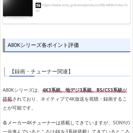
https://www.sony.jp/bravia/products/XRJ-A80K/index.ht
ml
A80Kシリーズ各ポイント評価
【録画・チューナー関連】
A80Kシリーズは、
4K3系統、地デジ3系統、BS/CS3系統
が
搭載
されており、ネイティブで4K放送を視聴・録画するこ
とが可能です。
各メーカー4Kチューナーは搭載してきていますが、SONYの
一歩進んでいるところは4Kを3系統搭載してきているところ