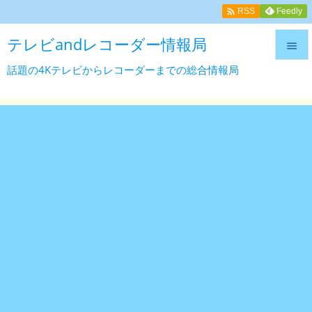

Feedly
RSS
テレビandレコーダー情報局

話題の4Kテレビからレコーダーまでの総合情報局

メニュ

サイド

前へ

次へ

検索