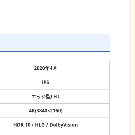
2020年4月
IPS
エッジ型LED
4K(3840×2160)
HDR 10 / HLG / DolbyVision