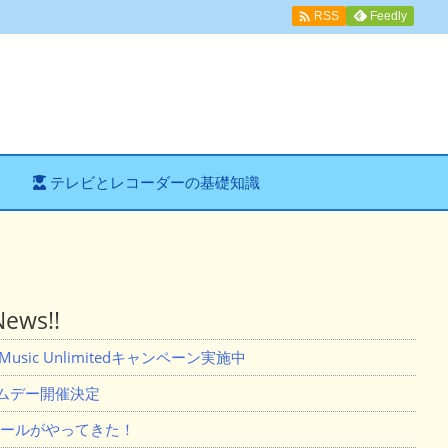

Feedly
RSS
テレビとレコーダーの基礎知識
ws!!
usic Unlimitedキャンペーン実施中
ライムデー開催決定
セールがやってきた！