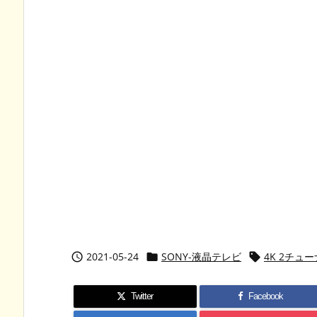
2021-05-24
SONY-液晶テレビ
4K 2チュ



Twitter
Facebook