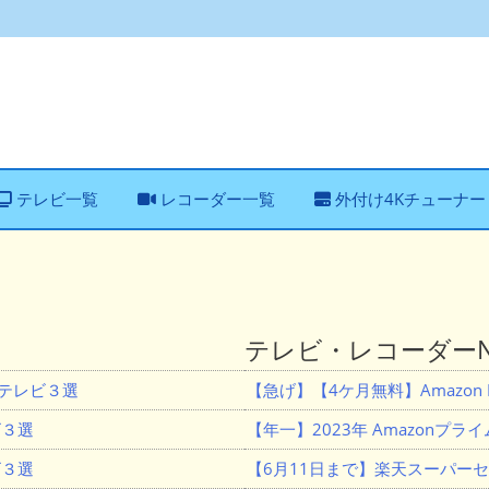
テレビ一覧
レコーダー一覧
外付け4Kチューナー
テレビ・レコーダーNe
Lテレビ３選
【急げ】【4ケ月無料】Amazon M
ビ３選
【年一】2023年 Amazonプ
ビ３選
【6月11日まで】楽天スーパー