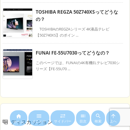
TOSHIBA REGZA 50Z740XSってどうな
の？
TOSHIBAのREGZAシリーズ 4K液晶テレビ
【50Z740XS】のポイン ...
FUNAI FE-55U7030ってどうなの？
このページでは、FUNAIの4K有機ELテレビ7030シ
リーズ【FE-55U70 ...






メニュー
サイドバー
目次
検索
上へ
ディスカッション
ホーム