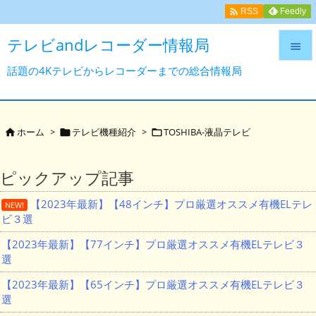

Feedly
RSS
テレビandレコーダー情報局

話題の4Kテレビからレコーダーまでの総合情報局

メニュ

サイド
ホーム
>
テレビ機種紹介
>
TOSHIBA-液晶テレビ




前へ
ピックアップ記事

【2023年最新】【48インチ】プロ厳選オススメ有機ELテレ
次へ
NEW!
ビ３選

検索
【2023年最新】【77インチ】プロ厳選オススメ有機ELテレビ３
選
【2023年最新】【65インチ】プロ厳選オススメ有機ELテレビ３
選